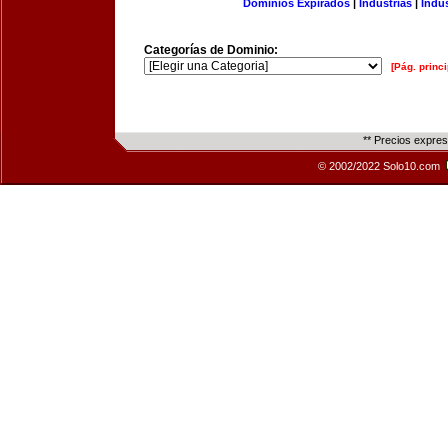
Dominios Expirados
|
Industrias
|
Indu
Categorías de Dominio:
[Pág. princi
** Precios expre
© 2002/2022 Solo10.com