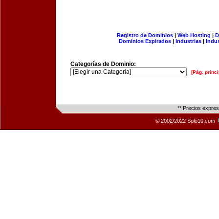
Registro de Dominios
|
Web Hosting
|
D
Dominios Expirados
|
Industrias
|
Indu
Categorías de Dominio:
[Pág. princi
** Precios expre
© 2002/2022 Solo10.com