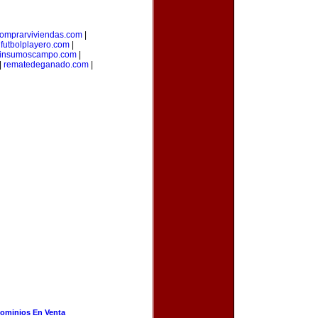
omprarviviendas.com
|
|
futbolplayero.com
|
insumoscampo.com
|
|
rematedeganado.com
|
ominios En Venta