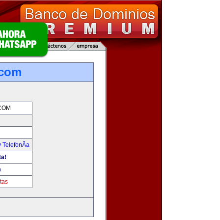
.com
COM
 TelefonÃ­a
ta!
m
tas