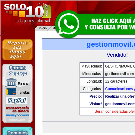
gestionmovil
Vendido!
Mayusculas:
GESTIONMOVIL.
Minusculas:
gestionmovil.com
Longitud:
12 caracteres
Categorias:
Comunicaciones y
Precio:
Realizar una ofer
Visitar!
gestionmovil.co
Serán consideradas ofer