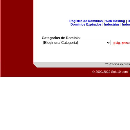
Registro de Dominios
|
Web Hosting
|
D
Dominios Expirados
|
Industrias
|
Indu
Categorías de Dominio:
[Pág. princi
** Precios expre
© 2002/2022 Solo10.com