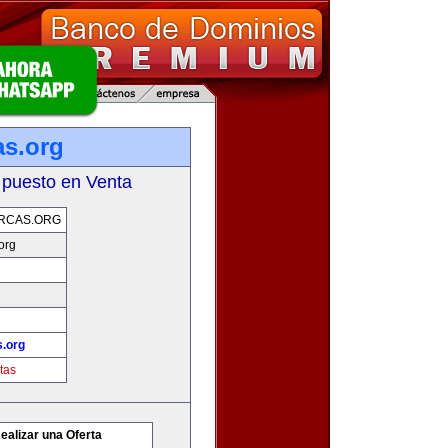
as.org
 puesto en Venta
RCAS.ORG
org
.org
tas
ealizar una Oferta