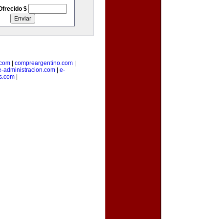
Ofrecido $
.com
|
compreargentino.com
|
e-administracion.com
|
e-
s.com
|