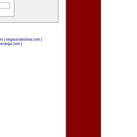
om
|
negociosbolivia.com
|
decarga.com
|