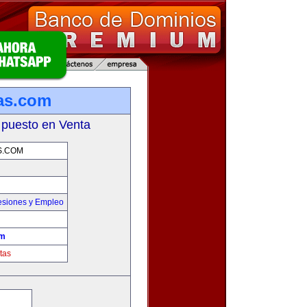
as.com
 puesto en Venta
S.COM
esiones y Empleo
om
tas