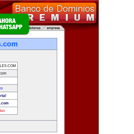
s.com
LES.COM
.com
es
rta!
s.com
tas