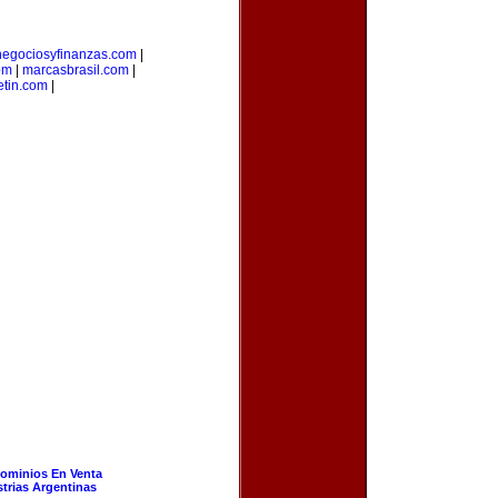
negociosyfinanzas.com
|
om
|
marcasbrasil.com
|
etin.com
|
ominios En Venta
strias Argentinas