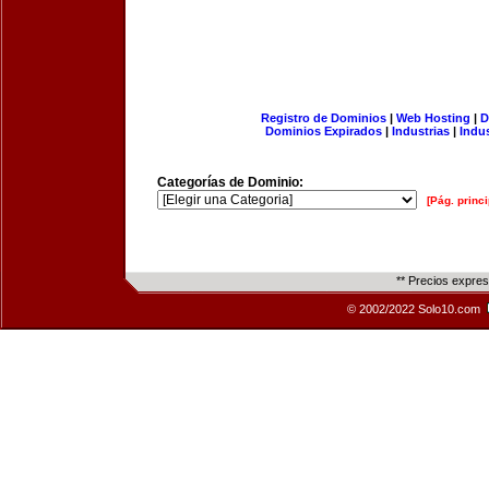
Registro de Dominios
|
Web Hosting
|
D
Dominios Expirados
|
Industrias
|
Indu
Categorías de Dominio:
[Pág. princi
** Precios expre
© 2002/2022 Solo10.com